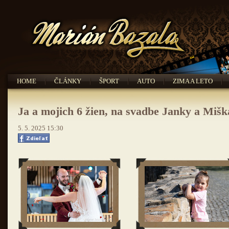
HOME
ČLÁNKY
ŠPORT
AUTO
ZIMA A LETO
Ja a mojich 6 žien, na svadbe Janky a Mišk
5. 5. 2025 15:30