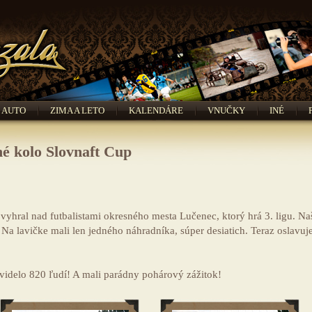
AUTO
ZIMA A LETO
KALENDÁRE
VNUČKY
INÉ
é kolo Slovnaft Cup
 vyhral nad futbalistami okresného mesta Lučenec, ktorý hrá 3. ligu. Na
Na lavičke mali len jedného náhradníka, súper desiatich. Teraz oslavuj
videlo 820 ľudí! A mali parádny pohárový zážitok!