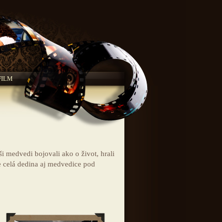
FILM
ši medvedi bojovali ako o život, hrali
e celá dedina aj medvedice pod