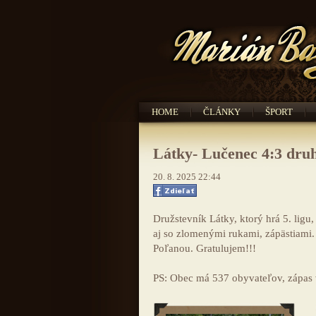
HOME
ČLÁNKY
ŠPORT
Látky- Lučenec 4:3 druh
20. 8. 2025 22:44
Družstevník Látky, ktorý hrá 5. ligu,
aj so zlomenými rukami, zápästiami. 
Poľanou. Gratulujem!!!
PS: Obec má 537 obyvateľov, zápas 