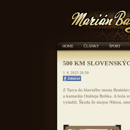
HOME
ČLÁNKY
ŠPORT
500 KM SLOVENSKÝCH 
1. 6. 2025 20:59
Z Turca do hlavného mesta Bratislav
a kamaráta Ondreja Bobka. A bola sr
vytiahli. Škoda že mojou Nitrou, sme