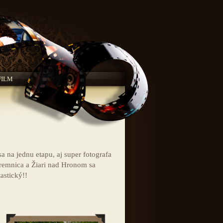
FILM
 na jednu etapu, aj super fotografa
Kremnica a Žiari nad Hronom sa
astický!!