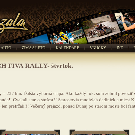
AUTO
ZIMA A LETO
KALENDÁRE
VNUČKY
INÉ
FIVA RALLY- štvrtok.
y – 237 km. Ďalšia výborná etapa. Ako každý rok, som zobral povoziť sa
anda!! Cvakali sme o stošesť!! Starostovia mnohých dediniek a miest 
 len prefrčali!!! Večerný prejazd, ponad Dunaj po starom moste bol fant